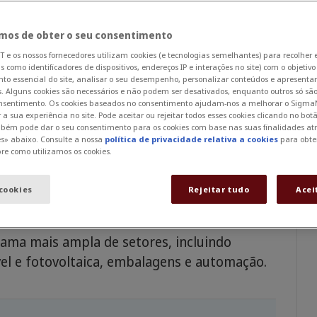
ca Belvederese srl (N.M.B), uma empresa
r original, Mario Campolucci, para fabricar
mos de obter o seu consentimento
lumínio para luminárias de janelas.
e os nossos fornecedores utilizam cookies (e tecnologias semelhantes) para recolher 
is como identificadores de dispositivos, endereços IP e interações no site) com o objetiv
to essencial do site, analisar o seu desempenho, personalizar conteúdos e apresenta
ia Campolucci, a IN.CO.M srl cresceu para
. Alguns cookies são necessários e não podem ser desativados, enquanto outros só são
onsentimento. Os cookies baseados no consentimento ajudam-nos a melhorar o Sigma
putação no mercado de carpintaria metálica,
 a sua experiência no site. Pode aceitar ou rejeitar todos esses cookies clicando no bo
alumínio. Seu objetivo comercial inicial era
bém pode dar o seu consentimento para os cookies com base nas suas finalidades atr
es» abaixo. Consulte a nossa
política de privacidade relativa a cookies
para obte
olaboração com o Grupo Pieralisi de Jesi.
re como utilizamos os cookies.
rodução cresceu exponencialmente, incluindo
usada exclusivamente para o processamento
 cookies
Rejeitar tudo
Acei
ama mais ampla de setores, incluindo
vel e fotovoltaica, embalagens e automação.