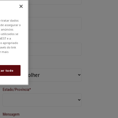
*
Telefone
e tratar dados
o de assegurar o
r anúncios
 utilizados se
*
NEST e a
Empresa
tão apropriado
avés do link
r mais
*
País
tar tudo
Estado/Província*
Mensagem