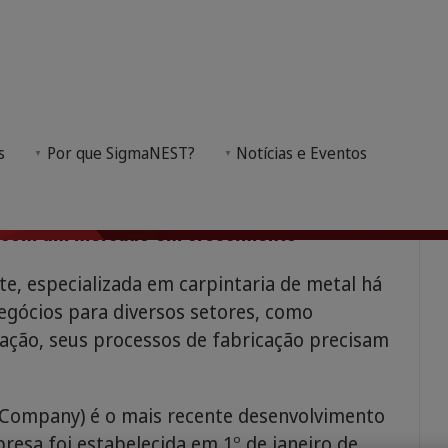
s
Por que SigmaNEST?
Notícias e Eventos
resa IN.CO.M Srl adaptou seus processos de fabri
a com um mercado em crescimento
, especializada em carpintaria de metal há
negócios para diversos setores, como
mação, seus processos de fabricação precisam
 Company) é o mais recente desenvolvimento
presa foi estabelecida em 1º de janeiro de