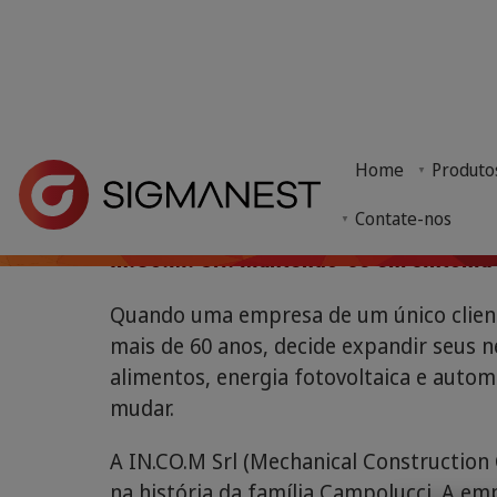
Home
> Por que SigmaNEST? >
Histórias de Clientes
> IN.CO.M. SRL
IN.CO.M. SRL
Home
Produto
Beneficiando-se da automação do SigmaNEST, a emp
Contate-nos
In.Co.M. Srl: Mantendo-se em sintoni
Quando uma empresa de um único cliente
mais de 60 anos, decide expandir seus 
alimentos, energia fotovoltaica e auto
mudar.
A IN.CO.M Srl (Mechanical Construction
na história da família Campolucci. A em