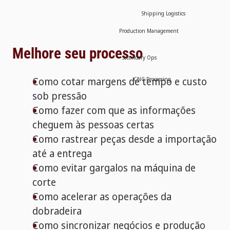
Shipping Logistics
Production Management
Melhore seu processo
Secondary Ops
Como cotar margens de tempo e custo
CNC Processing
sob pressão
Como fazer com que as informações
cheguem às pessoas certas
Como rastrear peças desde a importação
até a entrega
Como evitar gargalos na máquina de
corte
Como acelerar as operações da
dobradeira
Como sincronizar negócios e produção