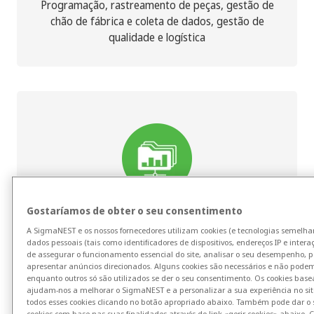
Programação, rastreamento de peças, gestão de
chão de fábrica e coleta de dados, gestão de
qualidade e logística
Gostaríamos de obter o seu consentimento
Sistemas corporativos
A SigmaNEST e os nossos fornecedores utilizam cookies (e tecnologias semelhant
dados pessoais (tais como identificadores de dispositivos, endereços IP e interaç
de assegurar o funcionamento essencial do site, analisar o seu desempenho, p
Cotação, cálculo de custo real, inventário, automação
apresentar anúncios direcionados. Alguns cookies são necessários e não podem
de processos, status de trabalho, faturamento,
enquanto outros só são utilizados se der o seu consentimento. Os cookies bas
ajudam-nos a melhorar o SigmaNEST e a personalizar a sua experiência no site.
rastreamento de pedidos, intercâmbio de
todos esses cookies clicando no botão apropriado abaixo. Também pode dar o
ERP/contabilidade
cookies com base nas suas finalidades através do link «gerir cookies» abaixo. 