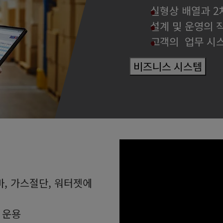
실형상 배열과 2
설계 및 운영의 
고객의 업무 시
비즈니스 시스템
마, 가스절단, 워터젯에
 운용