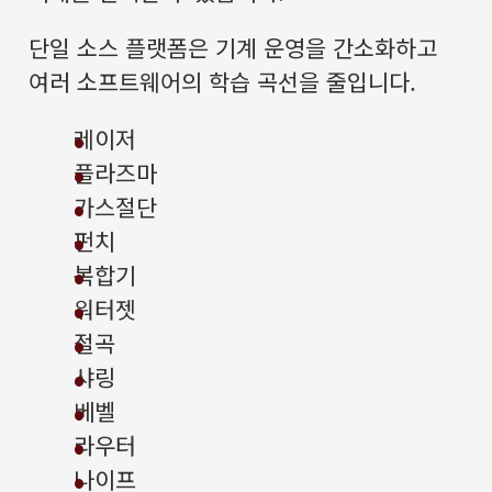
단일 소스 플랫폼은 기계 운영을 간소화하고
여러 소프트웨어의 학습 곡선을 줄입니다.
레이저
플라즈마
가스절단
펀치
복합기
워터젯
절곡
샤링
베벨
라우터
나이프