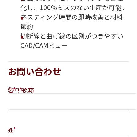
化し、100％ミスのない生産が可能。
ネスティング時間の即時改善と材料
節約
切断線と曲げ線の区別がつきやすい
CAD/CAMビュー
お問い合わせ
Comments
*
*
名
(
必須)
*
姓