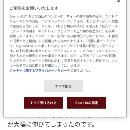
追跡、CAD図面上の曲げ線と切断線の混
ご承諾をお願いいたします
同、報告プロセスにおける頻繁なボトル
SigmaNEST および当社のベンダーは、サイトの基本機能の提供、サイトパ
ネックといった課題に繰り返し直面して
フォーマンスの分析、コンテンツのパーソナライズ、およびターゲット広告
の配信を目的として、クッキー（および類似の技術）を使用して個人データ
いました。
（デバイス識別子、IPアドレス、ウェブサイト上の操作履歴など）を収集・
処理しています。クッキーには、必須であり無効化できないものと、お客様
の同意がある場合にのみ使用されるものがあります。 同意に基づくクッキー
最初の課題は、部品や残材を管理するた
は、SigmaNEST のサポートおよびウェブサイト体験の個別化に役立ちま
めのより良い方法を見つけることでし
す。以下の適切なボタンをクリックすることで、これらのクッキーをすべて
受け入れるか拒否するかを選択できます。また、以下の「クッキーの管理」
た。多くのプロジェクトは、生産段階の
リンクから、クッキーの目的に応じて同意を設定することも可能です。クッ
キーの使用方法に関する詳細については、当社の
終わりになって、パーツがカットされてい
クッキーに関するプライバシーポリシー
をご覧ください。
なかったり、欠けていたりすることに気
すべて拒否
づきました。そして、プロジェクトは停
滞し、たった1つのパーツのために生産を
すべて受け入れる
Cookieの設定
待つことになった。そのため、生産ライ
ンに多くの支障をきたし、顧客への納期
が大幅に伸びてしまったのです。