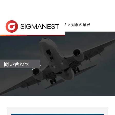
ホーム
> なぜSigmaNESTなのか？ > 対象の業界
SigmaNESTは、航空宇宙、造船、装置、
対象の業界
問い合わせ