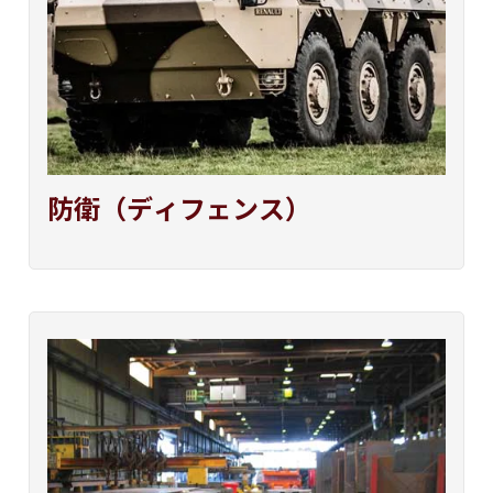
防衛（
デ
ィフェンス）