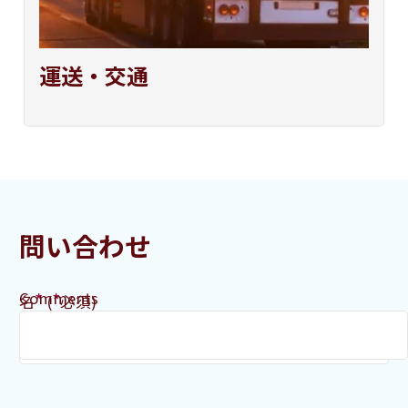
運送・
交
通
問い合わせ
Comments
*
*
名
(
必須)