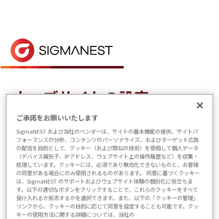
ホーム
> ウェブサイトの設定
ウェブサイトの設定
ご承諾をお願いいたします
日付の書式は、ページの言語と、ブラウ
SigmaNEST および当社のベンダーは、サイトの基本機能の提供、サイトパ
ザの環境設定で設定されているページ言
フォーマンスの分析、コンテンツのパーソナライズ、およびターゲット広告
の配信を目的として、クッキー（および類似の技術）を使用して個人データ
語の国別バージョンに基づいています。
（デバイス識別子、IPアドレス、ウェブサイト上の操作履歴など）を収集・
処理しています。クッキーには、必須であり無効化できないものと、お客様
の同意がある場合にのみ使用されるものがあります。 同意に基づくクッキー
これらの設定を将来ウェブサイトを訪問
は、SigmaNEST のサポートおよびウェブサイト体験の個別化に役立ちま
す。以下の適切なボタンをクリックすることで、これらのクッキーをすべて
した際にも保持するためには、機能的ク
受け入れるか拒否するかを選択できます。また、以下の「クッキーの管理」
リンクから、クッキーの目的に応じて同意を設定することも可能です。クッ
ッキーを選択する必要があります。
キーの使用方法に関する詳細については、当社の