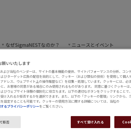
なぜSigmaNESTなのか？
ニュースとイベント
。
お願いいたします
EST および当社のベンダーは、サイトの基本機能の提供、サイトパフォーマンスの分析、コン
およびターゲット広告の配信を目的として、クッキー（および類似の技術）を使用して個人
IPアドレス、ウェブサイト上の操作履歴など）を収集・処理しています。クッキーには、必
と、お客様の同意がある場合にのみ使用されるものがあります。 同意に基づくクッキーは、Si
およびウェブサイト体験の個別化に役立ちます。以下の適切なボタンをクリックすることで
プ
て受け入れるか拒否するかを選択できます。また、以下の「クッキーの管理」リンクから、
意を設定することも可能です。クッキーの使用方法に関する詳細については、当社の
関するプライバシーポリシー
をご覧ください。
て拒否
すべて受け入れる
Coo