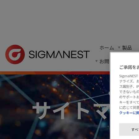
ホーム
> サイトマップ
ホーム
製品
すっきりとしたリスト形式のウェブサイト構成
お問い合わせ
ご承諾を
SigmaN
ナライズ、
ス識別子、
できないもの
のサポート
サイトマッ
キーをすべ
に応じて同
クッキーに
すべ