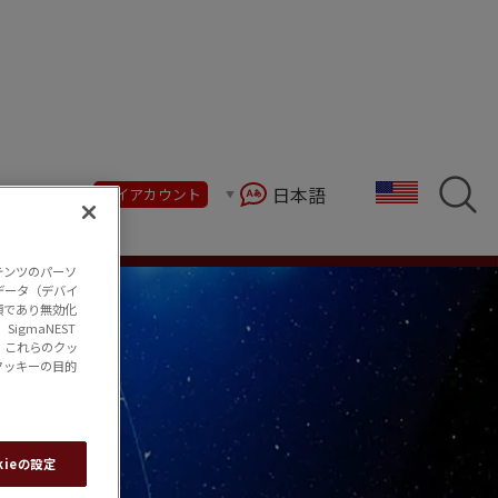
日本語
マイアカウント
テンツのパーソ
データ（デバイ
須であり無効化
gmaNEST
、これらのクッ
クッキーの目的
kieの設定