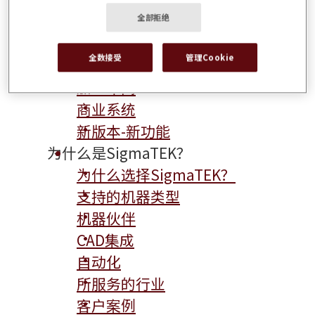
产品展示
全部拒绝
解决方案概述
全数接受
管理Cookie
CAD/CAM
加工车间
商业系统
新版本-新功能
为什么是SigmaTEK？
为什么选择SigmaTEK？
支持的机器类型
机器伙伴
CAD集成
自动化
所服务的行业
客户案例