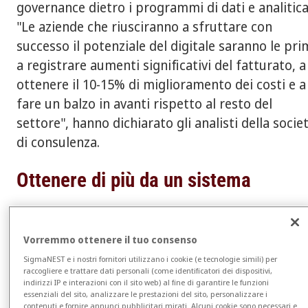
governance dietro i programmi di dati e analitica
"Le aziende che riusciranno a sfruttare con
successo il potenziale del digitale saranno le pr
a registrare aumenti significativi del fatturato, a
ottenere il 10-15% di miglioramento dei costi e a
fare un balzo in avanti rispetto al resto del
settore", hanno dichiarato gli analisti della socie
di consulenza.
Ottenere di più da un sistema
Per i centri di servizio siderurgici, "l'obiettivo
principale è l'inventario e la tracciabilità, per
Vorremmo ottenere il tuo consenso
assicurarsi che il materiale arrivi ai clienti nel m
SigmaNEST e i nostri fornitori utilizzano i cookie (e tecnologie simili) per
raccogliere e trattare dati personali (come identificatori dei dispositivi,
più accurato e rapido possibile", spiega Dakota
indirizzi IP e interazioni con il sito web) al fine di garantire le funzioni
Baird, product owner di SigmaNEST, un software
essenziali del sito, analizzare le prestazioni del sito, personalizzare i
contenuti e fornire annunci pubblicitari mirati. Alcuni cookie sono necessari e