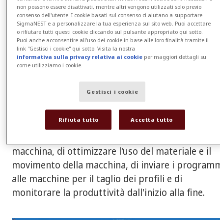
nesting avanzato che offre un'ampia gamma di
non possono essere disattivati, mentre altri vengono utilizzati solo previo
funzioni modulari e personalizzabili per i
consenso dell'utente. I cookie basati sul consenso ci aiutano a supportare
SigmaNEST e a personalizzare la tua esperienza sul sito web. Puoi accettare
produttori. "L'integrazione CAD/CAM fornisce
o rifiutare tutti questi cookie cliccando sul pulsante appropriato qui sotto.
Puoi anche acconsentire all'uso dei cookie in base alle loro finalità tramite il
informazioni molto più specifiche sugli articoli i
link "Gestisci i cookie" qui sotto. Visita la nostra
inventario, come le dimensioni e le geometrie, e
informativa sulla privacy relativa ai cookie
per maggiori dettagli su
come utilizziamo i cookie.
non solo il peso, come avviene con il sistema ERP
standard".
Gestisci i cookie
SigmaNEST è in grado di importare pezzi da
Rifiuta tutto
Accetta tutto
qualsiasi sistema CAD, di suddividerli
automaticamente in attività per materiale e
macchina, di ottimizzare l'uso del materiale e il
movimento della macchina, di inviare i program
alle macchine per il taglio dei profili e di
monitorare la produttività dall'inizio alla fine.