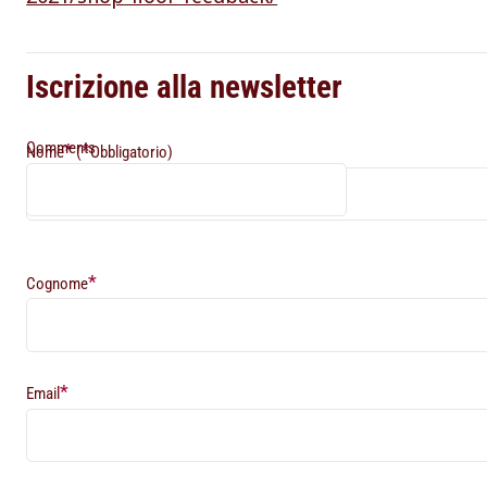
Iscrizione alla newsletter
Comments
*
*
Nome
(
Obbligatorio)
*
Cognome
*
Email