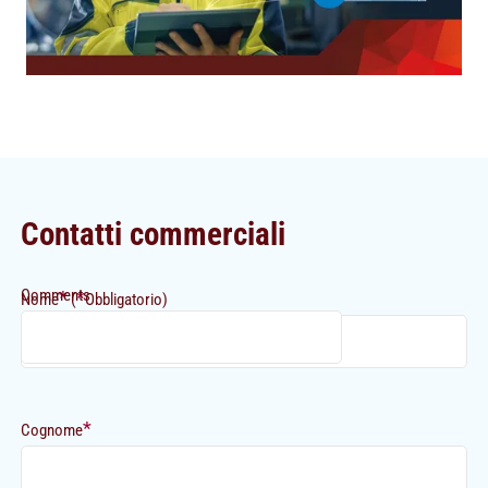
Contatti commerciali
Comments
*
*
Nome
(
Obbligatorio)
*
Cognome