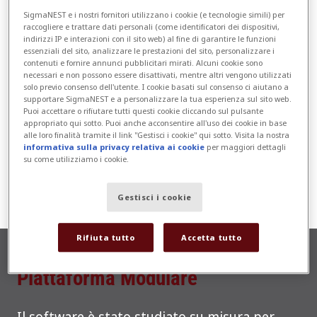
SigmaNEST e i nostri fornitori utilizzano i cookie (e tecnologie simili) per
raccogliere e trattare dati personali (come identificatori dei dispositivi,
indirizzi IP e interazioni con il sito web) al fine di garantire le funzioni
Ricezione/Logistica
Spedizioni
essenziali del sito, analizzare le prestazioni del sito, personalizzare i
contenuti e fornire annunci pubblicitari mirati. Alcuni cookie sono
Production Management
Preventivazione
necessari e non possono essere disattivati, mentre altri vengono utilizzati
solo previo consenso dell'utente. I cookie basati sul consenso ci aiutano a
supportare SigmaNEST e a personalizzare la tua esperienza sul sito web.
Op Secondarie
Back Office
Puoi accettare o rifiutare tutti questi cookie cliccando sul pulsante
appropriato qui sotto. Puoi anche acconsentire all'uso dei cookie in base
alle loro finalità tramite il link "Gestisci i cookie" qui sotto. Visita la nostra
Lavorazione CNC
CAD/CAM
informativa sulla privacy relativa ai cookie
per maggiori dettagli
Magazzino
su come utilizziamo i cookie.
Gestisci i cookie
Rifiuta tutto
Accetta tutto
Piattaforma Modulare
Il software è stato studiato su misura per