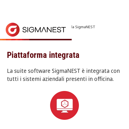
Home
> Prodotti > Soluzioni offerte da SigmaNEST
Perfezionare i Processi
CONTATTI COMMERCIALI
SigmaNEST offre prodotti per la preventivazione, il 
Panoramica delle soluzioni
Piattaforma integrata
La suite software SigmaNEST è integrata con
tutti i sistemi aziendali presenti in officina.