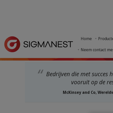
Home
> Nieuws en evenementen >
Nieuws
> Feedback over de winke
Feedback over de
Home
Product
Digitale oplossingen hebben het potentieel om bed
Neem contact me
Bedrijven die met succes he
vooruit op de re
McKinsey and Co, Werel