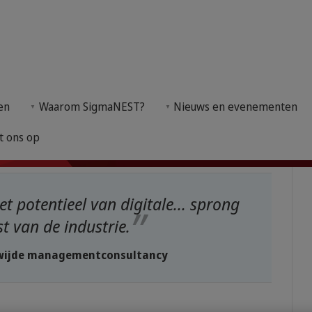
lvloer
 winkelvloer
en
Waarom SigmaNEST?
Nieuws en evenementen
rijven in de metaalindustrie te helpen hun inkomst
t ons op
t potentieel van digitale... sprong
st van de industrie.
dwijde managementconsultancy