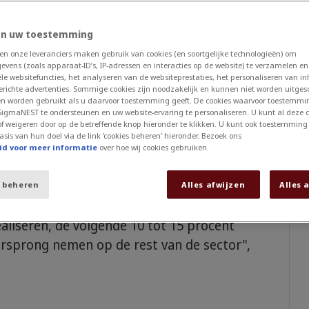
twareplatform slimmer met
en uw toestemming
n onze leveranciers maken gebruik van cookies (en soortgelijke technologieën) om
vens (zoals apparaat-ID’s, IP-adressen en interacties op de website) te verzamelen en
singen in de metaalindustrie, volgens een
ële websitefuncties, het analyseren van de websiteprestaties, het personaliseren van i
 dat perspectieven verzamelde van 30
richte advertenties. Sommige cookies zijn noodzakelijk en kunnen niet worden uitgesc
en worden gebruikt als u daarvoor toestemming geeft. De cookies waarvoor toestemming
 hele wereld. De resultaten toonden aan dat
SigmaNEST te ondersteunen en uw website-ervaring te personaliseren. U kunt al deze c
of weigeren door op de betreffende knop hieronder te klikken. U kunt ook toestemming
oor het opschalen van digital en analytics: het
asis van hun doel via de link 'cookies beheren' hieronder. Bezoek ons
eën, investeren, het opzetten van een
id voor meer informatie
over hoe wij cookies gebruiken.
uur, het opbouwen van vaardigheden en het
 achter data- en analytics-programma's.
 beheren
Alles afwijzen
Alles 
 van digitaal benutten, zullen de eersten zijn
aliseren, de volgende 10 tot 15 procent
orsprong nemen op de rest van de sector",
.