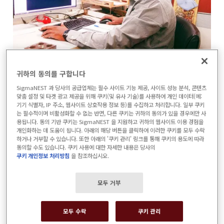
귀하의 동의를 구합니다
Phenix Construction Technologies는 차
SigmaNEST 과 당사의 공급업체는 필수 사이트 기능 제공, 사이트 성능 분석, 콘텐츠
맞춤 설정 및 타겟 광고 제공을 위해 쿠키(및 유사 기술)를 사용하여 개인 데이터(예:
세대 철강 인프라 회사로, 전 세계의 사전 엔지
기기 식별자, IP 주소, 웹사이트 상호작용 정보 등)를 수집하고 처리합니다. 일부 쿠키
니어링 건물(PEB) 및 구조용 강재 수요에 대응
는 필수적이며 비활성화할 수 없는 반면, 다른 쿠키는 귀하의 동의가 있을 경우에만 사
용됩니다. 동의 기반 쿠키는 SigmaNEST 을 지원하고 귀하의 웹사이트 이용 경험을
하고 있습니다. 항공, 자동차, 소매, 섬유 생산
개인화하는 데 도움이 됩니다. 아래의 해당 버튼을 클릭하여 이러한 쿠키를 모두 수락
하거나 거부할 수 있습니다. 또한 아래의 '쿠키 관리' 링크를 통해 쿠키의 용도에 따라
에 이르기까지 다양한 고객층을 보유한
동의할 수도 있습니다. 쿠키 사용에 대한 자세한 내용은 당사의
쿠키 개인정보 처리방침
을 참조하십시오.
Phenix는 포춘지 선정 500대 기업 및 공공 정
부 기관의 사전 엔지니어링 건물, 교량, 철골 구
모두 거부
조물을 위한 세계적인 리소스입니다. Phenix
는 엔지니어링 및 설계, 생산, 물류, 설치 및 유
모두 수락
쿠키 관리