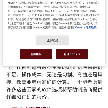
2.准确度很重要
和处理个人数据（例如设备标识符、IP 地址和网站交互式信息），以实现网站
的基本功能、分析网站性能、个性化内容以及投放定向广告。其中部分
Cookie 是必需的且无法关闭，而其他 Cookie 则仅在您同意的情况下使用。
基于同意的 Cookie 有助于我们提供 GibbsCAM 服务并为您打造个性化的网站
一个不准确的报价会使制造者失去他们辛苦
体验。您可通过点击下方的相应按钮，接受或拒绝所有此类 Cookie。您也可
赚来的钱。选择一个能提供快速、准确报价
以通过下方的“管理 Cookie”链接，根据 Cookie 的用途进行同意选择。如
需了解我们如何使用 Cookie 的更多详情，请查阅我们的
Cookie 隐私政策
。
的模块是至关重要的。
全部拒绝
在当今金属板价格如此之高的情况下，获得
最准确的报价并确保软件对与项目相关的每
全数接受
管理Cookie
一点成本进行核算，可以使一切都变得不
同。任何制造者最不希望的就是对项目报价
不足。操作成本，无论是切割、弯曲还是焊
接，都需要考虑准确的计算。一个能考虑到
许多这些因素的软件选项将帮助制造商提供
详细和正确的报价。