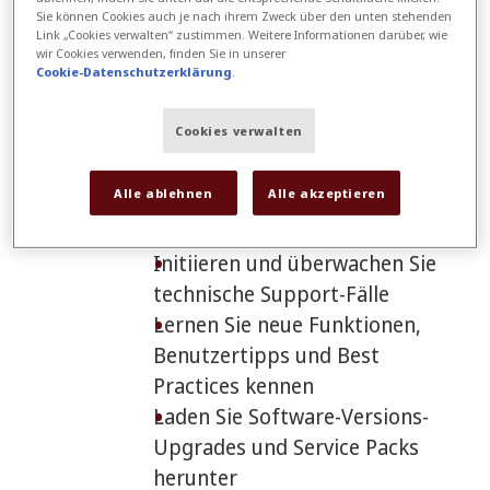
Ihr Online-Werkzeugkasten:
Sie können Cookies auch je nach ihrem Zweck über den unten stehenden
Link „Cookies verwalten“ zustimmen. Weitere Informationen darüber, wie
connect.sigmanest.com
wir Cookies verwenden, finden Sie in unserer
Cookie-Datenschutzerklärung
.
Fragen Sie SigmaNEST Copilot
Cookies verwalten
nach KI-gestützter Anleitung
und Fehlerbehebung in 21
Alle ablehnen
Alle akzeptieren
Sprachen - wann immer Sie sie
brauchen
Initiieren und überwachen Sie
technische Support-Fälle
Lernen Sie neue Funktionen,
Benutzertipps und Best
Practices kennen
Laden Sie Software-Versions-
Upgrades und Service Packs
herunter