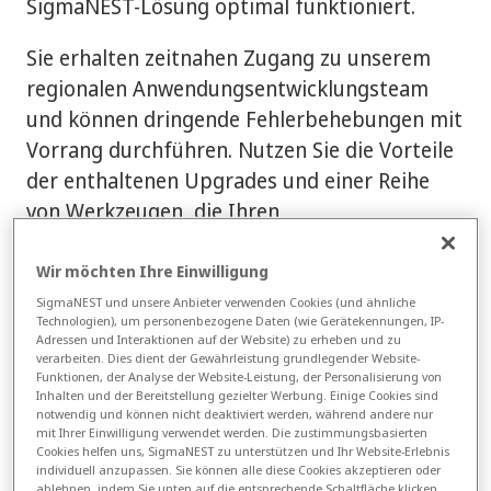
SigmaNEST-Lösung optimal funktioniert.
Sie erhalten zeitnahen Zugang zu unserem
regionalen Anwendungsentwicklungsteam
und können dringende Fehlerbehebungen mit
Vorrang durchführen. Nutzen Sie die Vorteile
der enthaltenen Upgrades und einer Reihe
von Werkzeugen, die Ihren
Wettbewerbsvorteil stärken. Über das Portal
können Sie die Software selbst
Wir möchten Ihre Einwilligung
herunterladen. Optional bieten wir Ihnen
SigmaNEST und unsere Anbieter verwenden Cookies (und ähnliche
Technologien), um personenbezogene Daten (wie Gerätekennungen, IP-
gegen eine zusätzliche Gebühr Unterstützung
Adressen und Interaktionen auf der Website) zu erheben und zu
bei der Installation und Konfiguration an.
verarbeiten. Dies dient der Gewährleistung grundlegender Website-
Funktionen, der Analyse der Website-Leistung, der Personalisierung von
Inhalten und der Bereitstellung gezielter Werbung. Einige Cookies sind
notwendig und können nicht deaktiviert werden, während andere nur
Laden Sie das Datenblatt herunter
mit Ihrer Einwilligung verwendet werden. Die zustimmungsbasierten
Cookies helfen uns, SigmaNEST zu unterstützen und Ihr Website-Erlebnis
individuell anzupassen. Sie können alle diese Cookies akzeptieren oder
ablehnen, indem Sie unten auf die entsprechende Schaltfläche klicken.