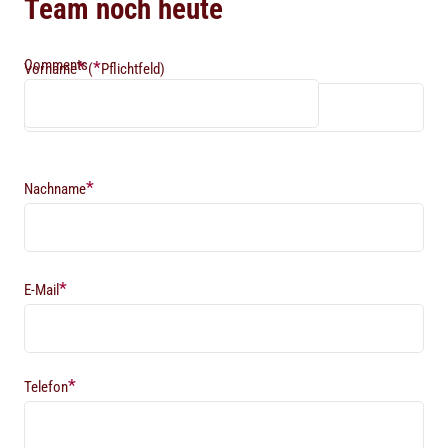
Team noch heute
Comments
*
*
Vorname
(
Pflichtfeld)
*
Nachname
*
E-Mail
*
Telefon