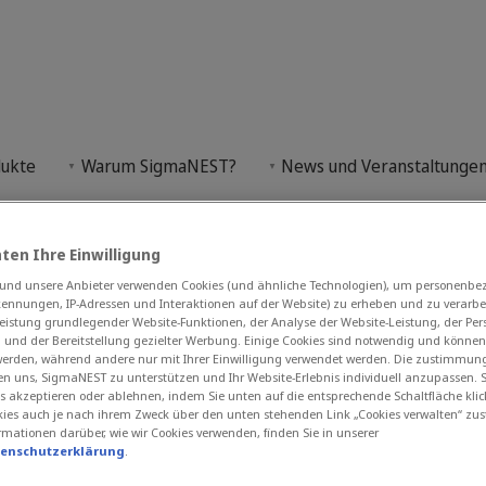
ichte
dukte
Warum SigmaNEST?
News und Veranstaltunge
en.
ten Ihre Einwilligung
nd unsere Anbieter verwenden Cookies (und ähnliche Technologien), um personenb
kennungen, IP-Adressen und Interaktionen auf der Website) zu erheben und zu verarbei
eistung grundlegender Website-Funktionen, der Analyse der Website-Leistung, der Per
n und der Bereitstellung gezielter Werbung. Einige Cookies sind notwendig und können
 werden, während andere nur mit Ihrer Einwilligung verwendet werden. Die zustimmun
en uns, SigmaNEST zu unterstützen und Ihr Website-Erlebnis individuell anzupassen. S
s akzeptieren oder ablehnen, indem Sie unten auf die entsprechende Schaltfläche klic
ies auch je nach ihrem Zweck über den unten stehenden Link „Cookies verwalten“ zu
rmationen darüber, wie wir Cookies verwenden, finden Sie in unserer
tenschutzerklärung
.