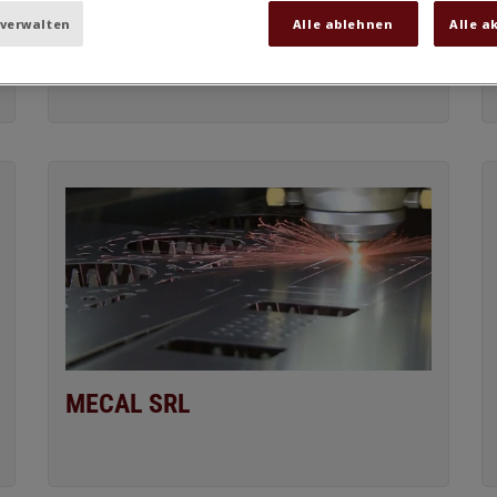
SigmaNEST hilft Tosec
Nachhaltigkeitsaspekte zu
 verwalten
Alle ablehnen
Alle a
erfüllen
MECAL SRL