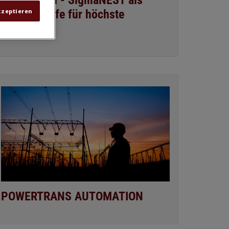
Hutchinson - SigmaNEST als
Geheimwaffe für höchste
kzeptieren
Effizienz
POWERTRANS AUTOMATION