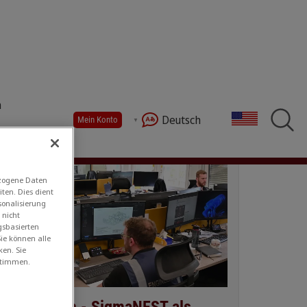
n
Deutsch
Mein Konto
ezogene Daten
ten. Dies dient
sonalisierung
 nicht
gsbasierten
ie können alle
ken. Sie
stimmen.