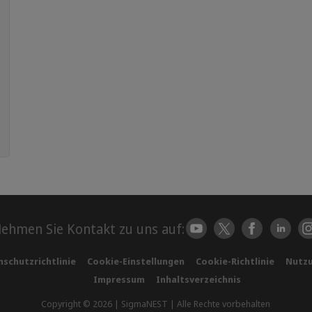
ehmen Sie Kontakt zu uns auf:
schutzrichtlinie
Cookie-Einstellungen
Cookie-Richtlinie
Nutz
Impressum
Inhaltsverzeichnis
Copyright © 2026 | SigmaNEST | Alle Rechte vorbehalten