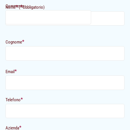
Comments
*
*
Nome
(
Obbligatorio)
*
Cognome
*
Email
*
Telefono
*
Azienda