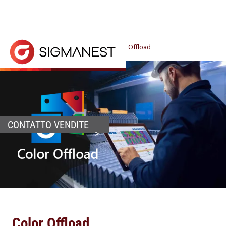
Home
> Produttività >
Officina
>
Color Offload
Color Offload è una soluzione facile da usare, visiva
CONTATTO VENDITE
Color Offload