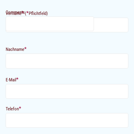
Comments
*
*
Vorname
(
Pflichtfeld)
*
Nachname
*
E-Mail
*
Telefon