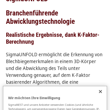
Branchenführende
Abwicklungstechnologie
Realistische Ergebnisse, dank K-Faktor-
Berechnung
SigmaUNFOLD ermöglicht die Erkennung von
Blechbiegemerkmalen in einem 3D-Körper
und die Abwicklung des Teils unter
Verwendung genauer, auf dem K-Faktor
basierender Algorithmen, die eine
wirklichkeitsgetreue Darstellung des Teils in
der Software gewährleisten. Baugruppen und
Wir möchten Ihre Einwilligung
Teile können einzeln oder gleichzeitig
SigmaNEST und unsere Anbieter verwenden Cookies (und ähnliche
bearbeitet werden, was ein vollständiges
Technologien), um personenbezogene Daten (wie Gerätekennungen, IP-