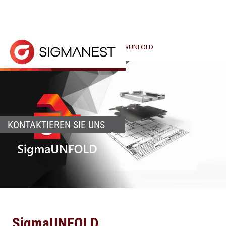
Home
> Produkte >
CAD/CAM
>
SigmaUNFOLD
SigmaUNFOLD ermöglicht die Erkennung von Blechb
KONTAKTIEREN SIE UNS
SigmaUNFOLD