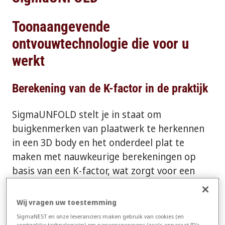
Toonaangevende
ontvouwtechnologie die voor u
werkt
Berekening van de K-factor in de praktijk
SigmaUNFOLD stelt je in staat om
buigkenmerken van plaatwerk te herkennen
in een 3D body en het onderdeel plat te
maken met nauwkeurige berekeningen op
basis van een K-factor, wat zorgt voor een
realistische, werkelijke weergave van het
onderdeel in de software. Assemblies en
Wij vragen uw toestemming
onderdelen kunnen afzonderlijk of gelijktijdig
SigmaNEST en onze leveranciers maken gebruik van cookies (en
soortgelijke technologieën) om persoonsgegevens (zoals apparaat-ID’s,