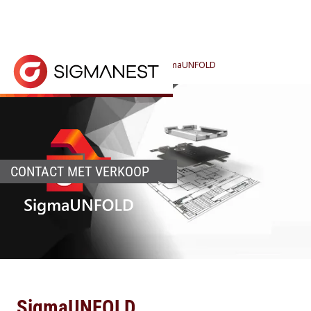
Home
> Producten >
CAD/CAM
>
SigmaUNFOLD
SigmaUNFOLD stelt je in staat om buigkenmerken v
CONTACT MET VERKOOP
SigmaUNFOLD