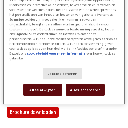
verwerkt worden, waardoor de workflow
IP-adressen en interacties op de website) te verzamelen en te verwerken
volledig beheerd kan worden.
voor essentiële websitefuncties, het analyseren van de websiteprestaties,
het personaliseren van inhoud en het tonen van gerichte advertenties.
Sommige cookies zijn noodzakelijk en kunnen niet worden
uitgeschakeld, terwijl andere alleen worden gebruikt als u daarvoor
toestemming geeft. De cookies waarvoor toestemming vereist is, helpen
ons SigmaNEST te ondersteunen en uw website-ervaring te
personaliseren. U kunt al deze cookies accepteren of weigeren door op de
betreffende knop hieronder te klikken. U kunt ook toestemming geven
voor cookies op basis van hun doel via de link 'cookies beheren' hieronder.
Bezoek ons
cookiebeleid voor meer informatie
over hoe wij cookies
gebruiken.
Cookies beheren
Alles afwijzen
Alles accepteren
SigmaUNFOLD kan uw fabricageproces transformeren
Brochure downloaden