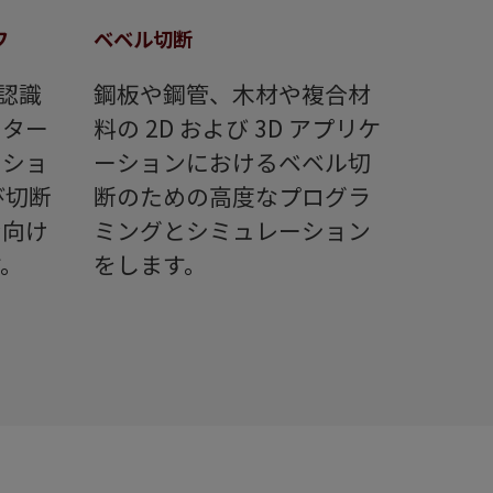
フ
ベベル切断
ー認識
鋼板や鋼管、木材や複合材
ーター
料の 2D および 3D アプリケ
ーショ
ーションにおけるベベル切
び切断
断のための高度なプログラ
ン向け
ミングとシミュレーション
。
をします。