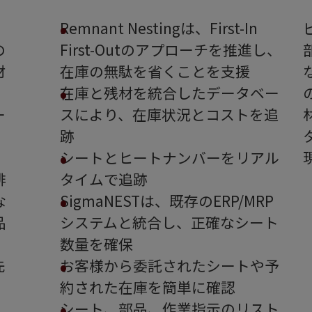
Remnant Nestingは、First-In
の
First-Outのアプローチを推進し、
材
在庫の無駄を省くことを支援
在庫と残材を統合したデータベー
ー
スにより、在庫状況とコストを追
、
跡
シートとヒートナンバーをリアル
排
タイムで追跡
な
SigmaNESTは、既存のERP/MRP
品
システムと統合し、正確なシート
数量を確保
先
お客様から委託されたシートや予
約された在庫を簡単に確認
シート、部品、作業指示のリスト