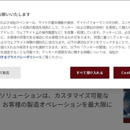
お願いいたします
EST および当社のベンダーは、サイトの基本機能の提供、サイトパフォーマンスの分析、コン
およびターゲット広告の配信を目的として、クッキー（および類似の技術）を使用して個人
IPアドレス、ウェブサイト上の操作履歴など）を収集・処理しています。クッキーには、必
と、お客様の同意がある場合にのみ使用されるものがあります。 同意に基づくクッキーは、Si
およびウェブサイト体験の個別化に役立ちます。以下の適切なボタンをクリックすることで
て受け入れるか拒否するかを選択できます。また、以下の「クッキーの管理」リンクから、
意を設定することも可能です。クッキーの使用方法に関する詳細については、当社の
関するプライバシーポリシー
をご覧ください。
ティングソフトウェア
て拒否
すべて受け入れる
Coo
峰のソフトウェア
ングソリューションは、カスタマイズ可能な
、お客様の製造オペレーションを最大限に