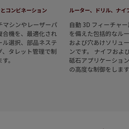
チとコンビネーション
ルーター、ドリル、ナイ
チマシンやレーザーパ
自動 3D フィーチャ
複合機を、最適化され
を備えた包括的なル
ール選択、部品ネステ
および穴あけソリュ
グ、タレット管理で制
ンです。 ナイフおよ
ます。
砥石アプリケーショ
の高度な制御をします