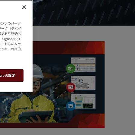
テンツのパーソ
データ（デバイ
須であり無効化
gmaNEST
、これらのクッ
クッキーの目的
kieの設定