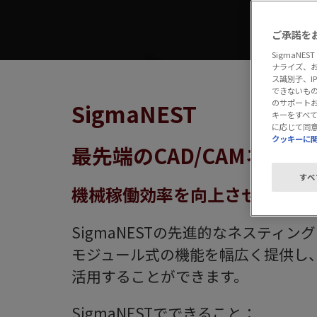
ご承諾を
SigmaN
ナライズ、
ス識別子、
できないもの
のサポート
SigmaNEST
キーをすべ
に応じて同
クッキーに
最先端のCAD/CAMネス
すべ
機械稼働効率を向上させる最高
SigmaNESTの先進的なネスティ
モジュール式の機能を幅広く提供し
活用することができます。
SigmaNESTでできること：