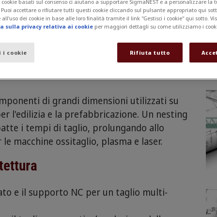
 I cookie basati sul consenso ci aiutano a supportare SigmaNEST e a personalizzare la 
. Puoi accettare o rifiutare tutti questi cookie cliccando sul pulsante appropriato qui sot
all'uso dei cookie in base alle loro finalità tramite il link "Gestisci i cookie" qui sotto. Vi
 sulla privacy relativa ai cookie
per maggiori dettagli su come utilizziamo i cook
i i cookie
Rifiuta tutto
Acce
chitettura
mponenti di grandi dimensioni utilizzati su
 per l'edilizia e la prefabbricazione. Un nesting
batte i tempi di taglio, prolungando allo
 le macchine ossitaglio, plasma e laser.
itettura
to e il supporto NC per un taglio multi-