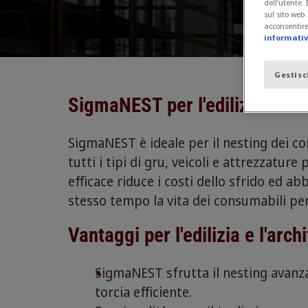
dell'utente.
sul sito web
acconsentire 
informativa
Gestisc
SigmaNEST per l'edilizia e l'ar
SigmaNEST è ideale per il nesting dei co
tutti i tipi di gru, veicoli e attrezzature
efficace riduce i costi dello sfrido ed ab
stesso tempo la vita dei consumabili per
Vantaggi per l'edilizia e l'arch
SigmaNEST sfrutta il nesting avanza
torcia efficiente.