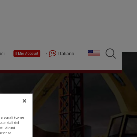
aci
Italiano
Il Mio Account
icoli e attrezzature per l'edilizia e la prefabbricazi
 personali (come
essenziali del
ti. Alcuni
consenso