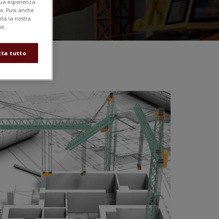
tua esperienza
to. Puoi anche
sita la nostra
ie.
tta tutto