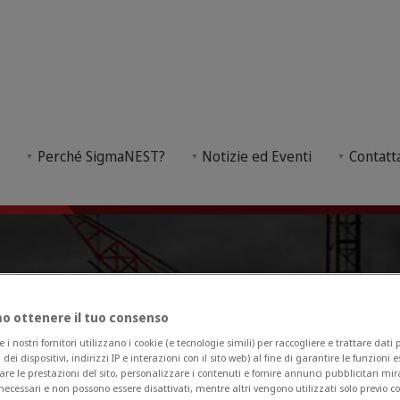
 l'edilizia e l'architettura
i
Perché SigmaNEST?
Notizie ed Eventi
Contatt
randi dimensioni utilizzati su tutti i tipi di gru, ve
 ottenere il tuo consenso
 nostri fornitori utilizzano i cookie (e tecnologie simili) per raccogliere e trattare dati
i dei dispositivi, indirizzi IP e interazioni con il sito web) al fine di garantire le funzioni 
are le prestazioni del sito, personalizzare i contenuti e fornire annunci pubblicitari mira
necessari e non possono essere disattivati, mentre altri vengono utilizzati solo previo 