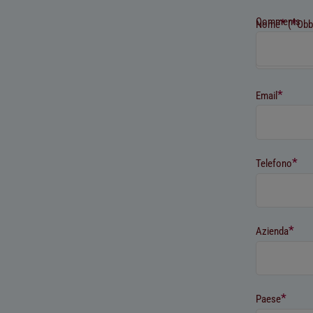
Comments
*
*
Nome
(
Obb
*
Email
*
Telefono
*
Azienda
*
Paese