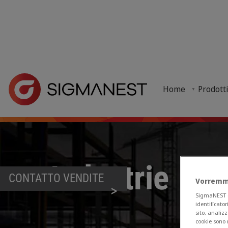
Home
> Perché SigmaNEST? >
Settori serviti
> Industrie - SigmaNEST per
Home
Prodott
SigmaNEST è ideale per il nesting dei componenti di g
Industrie
CONTATTO VENDITE
Vorremmo
SigmaNEST e i
identificator
sito, analizz
cookie sono 