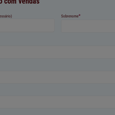
o com vendas
*
essário)
Sobrenome