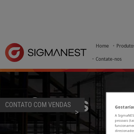
Home
> Por que SigmaNEST? >
Setores atendidos
> Indústrias - Sig
Home
Produto
O SigmaNEST é ideal para o encaixe de componentes 
Contate-nos
Setores
CONTATO COM VENDAS
Gostaría
A SigmaNEST 
pessoais (ta
funcionamen
direcionados