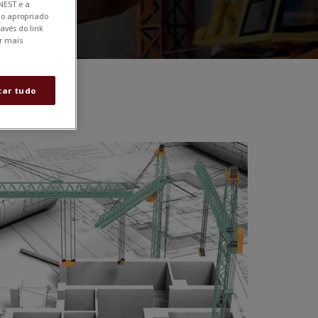
NEST e a
tão apropriado
avés do link
r mais
tar tudo