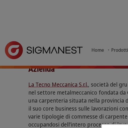
Home
> Perché SigmaNEST? >
Customer Story
> Tecno Meccanica SR
Tecno Meccanic
Home
Prodott
La Tecno Meccanica S.r.l. in provincia di Pistoia è 
Azienda
La Tecno Meccanica S.r.l.
, società del g
nel settore metalmeccanico fondata da Gi
una carpenteria situata nella provincia di
il suo core business sulle lavorazioni con
varie tipologie di commesse di carpente
occupandosi dell’intero processo di lavora