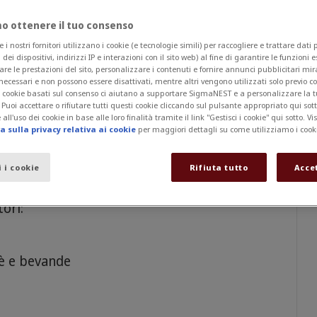
tamenti richiesti per la superficie del pezzo
 ottenere il tuo consenso
La mission aziendale è quella di soddisfare le
 nostri fornitori utilizzano i cookie (e tecnologie simili) per raccogliere e trattare dati
lizzando le loro idee ed assistendoli
i dei dispositivi, indirizzi IP e interazioni con il sito web) al fine di garantire le funzioni 
etto, dall’ideazione fino
are le prestazioni del sito, personalizzare i contenuti e fornire annunci pubblicitari mira
necessari e non possono essere disattivati, mentre altri vengono utilizzati solo previo 
 circa un centinaio di dipendenti a sua
 I cookie basati sul consenso ci aiutano a supportare SigmaNEST e a personalizzare la 
. Puoi accettare o rifiutare tutti questi cookie cliccando sul pulsante appropriato qui sot
perienza pluriennale ed un costante
all'uso dei cookie in base alle loro finalità tramite il link "Gestisci i cookie" qui sotto. Vi
l passo con le esigenze del mercato.
 sulla privacy relativa ai cookie
per maggiori dettagli su come utilizziamo i cook
i i cookie
Rifiuta tutto
Acce
ori:
è e bevande