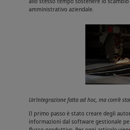
allo stesso tempo sostenere lo scambio 
amministrativo aziendale.
Un’integrazione fatta ad hoc, ma com’è stat
Il primo passo è stato creare degli aut
informazioni dal software gestionale pe
flusso produttivo. Per ogni articolo viene