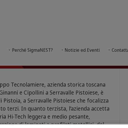
L
a SRL
i
Perché SigmaNEST?
Notizie ed Eventi
Contatt
un'azienda terzista nel settore metalmeccanico specia
ruppo Tecnolamiere, azienda storica toscana
nanni e Cipollini a Serravalle Pistoiese, è
 Pistoia, a Serravalle Pistoiese che focalizza
to terzi. In quanto terzista, l’azienda accetta
ria Hi-Tech leggera e medio pesante,
zione di laminati e profilati metallici, dal