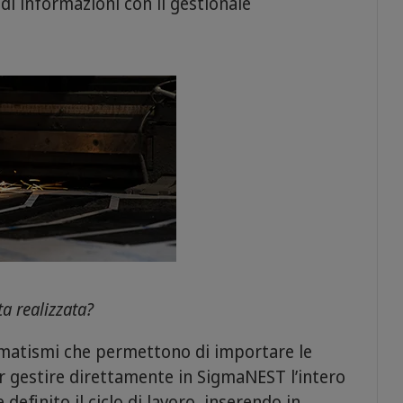
di informazioni con il gestionale
a realizzata?
omatismi che permettono di importare le
r gestire direttamente in SigmaNEST l’intero
 definito il ciclo di lavoro, inserendo in