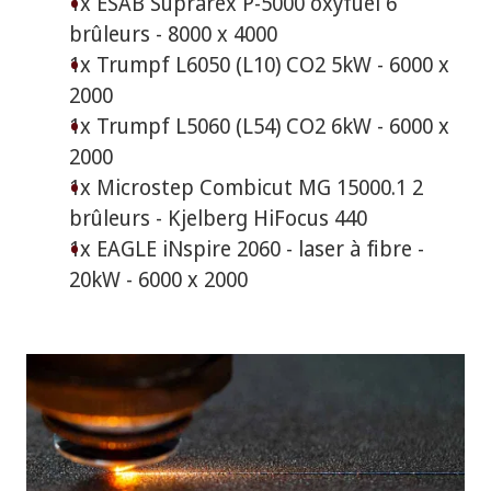
1x ESAB Suprarex P-5000 oxyfuel 6
brûleurs - 8000 x 4000
1x Trumpf L6050 (L10) CO2 5kW - 6000 x
2000
1x Trumpf L5060 (L54) CO2 6kW - 6000 x
2000
1x Microstep Combicut MG 15000.1 2
brûleurs - Kjelberg HiFocus 440
1x EAGLE iNspire 2060 - laser à fibre -
20kW - 6000 x 2000