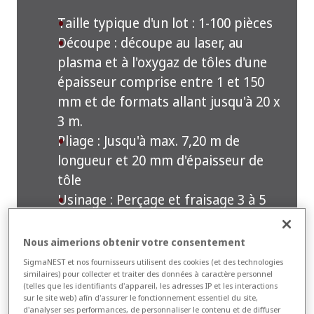
Taille typique d'un lot : 1-100 pièces
Découpe : découpe au laser, au
plasma et à l'oxygaz de tôles d'une
épaisseur comprise entre 1 et 150
mm et de formats allant jusqu'à 20 x
3 m.
Pliage : Jusqu'à max. 7,20 m de
longueur et 20 mm d'épaisseur de
tôle
Usinage : Perçage et fraisage 3 à 5
axes
Soudage : Manuelle et avec robot
Nous aimerions obtenir votre consentement
jusqu'à 40 m de longueur
SigmaNEST et nos fournisseurs utilisent des cookies (et des technologies
Matériaux transformés : la plupart
similaires) pour collecter et traiter des données à caractère personnel
(telles que les identifiants d'appareil, les adresses IP et les interactions
des différents types d'acier (y
sur le site web) afin d'assurer le fonctionnement essentiel du site,
d'analyser ses performances, de personnaliser le contenu et de diffuser