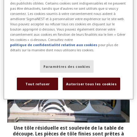
compris les aciers à haute résistance
des publicités ciblées. Certains cookies sont indispensables et ne peuvent
et les aciers résistants à l'usure),
pas être désactivés, tandis que d'autres ne sont utilisés que si vous y
consentez. Les cookies soumis à votre consentement nous aident à
mais aussi l'aluminium et l'acier
améliorer SigmaNEST et à personnaliser votre expérience sur le site web.
Vous pouvez accepter ou refuser tous ces cookies en cliquant sur le
inoxydable.
bouton approprié ci-dessous. Vous pouvez également donner votre
consentement aux cookies en fonction de leurs finalités via le lien « Gérer
les cookies » ci-dessous. Consultez notre
politique de confidentialité relative aux cookies
pour plus de
détails sur la manière dont nous utilisons les cookies.
Paramètres des cookies
Tout refuser
Autoriser tous les cookies
Une tôle résiduelle est soulevée de la table de
découpe. Les pièces de tôle finies sont prêtes à