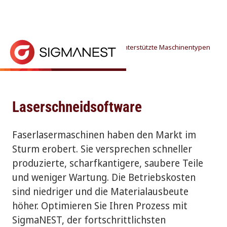
Startseite
> Warum SigmaNEST? >
Unterstützte Maschinentypen
> Laserschneid-Software
Laserschneiden
KONTAKTIEREN SIE UNS
Die SigmaNEST Verschachtelungs-Lösung unterstütz
Laserschneidsoftware
Faserlasermaschinen haben den Markt im
Sturm erobert. Sie versprechen schneller
produzierte, scharfkantigere, saubere Teile
und weniger Wartung. Die Betriebskosten
sind niedriger und die Materialausbeute
höher. Optimieren Sie Ihren Prozess mit
SigmaNEST, der fortschrittlichsten