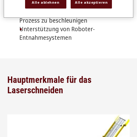
automatisch entgraten
Alle ablehnen
Alle akzeptieren
Nutzung versenkter Stege, um Ihren
Prozess zu beschleunigen
Unterstützung von Roboter-
Entnahmesystemen
Hauptmerkmale für das
Laserschneiden