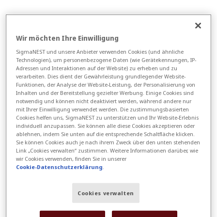
Wir möchten Ihre Einwilligung
SigmaNEST und unsere Anbieter verwenden Cookies (und ähnliche
Technologien), um personenbezogene Daten (wie Gerätekennungen, IP-
Adressen und Interaktionen auf der Website) zu erheben und zu
verarbeiten. Dies dient der Gewährleistung grundlegender Website-
Funktionen, der Analyse der Website-Leistung, der Personalisierung von
Inhalten und der Bereitstellung gezielter Werbung. Einige Cookies sind
notwendig und können nicht deaktiviert werden, während andere nur
mit Ihrer Einwilligung verwendet werden. Die zustimmungsbasierten
Cookies helfen uns, SigmaNEST zu unterstützen und Ihr Website-Erlebnis
individuell anzupassen. Sie können alle diese Cookies akzeptieren oder
ablehnen, indem Sie unten auf die entsprechende Schaltfläche klicken.
Sie können Cookies auch je nach ihrem Zweck über den unten stehenden
Link „Cookies verwalten“ zustimmen. Weitere Informationen darüber, wie
wir Cookies verwenden, finden Sie in unserer
Funktionen
Cookie-Datenschutzerklärung
.
Ecken für kürzere Bearbeitungszeiten
Cookies verwalten
und erhöhte Handhabungssicherheit