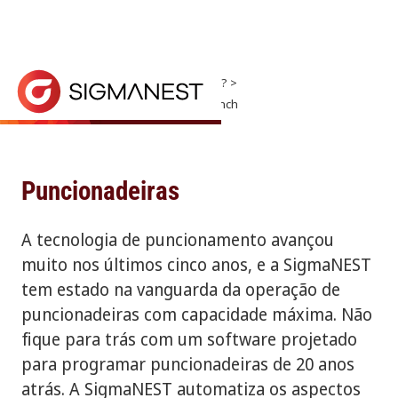
Página inicial
> Por que a SigmaNEST? >
Tipos de máquinas suportados
> Punch
Puncionadeiras
ENTRE EM CONTATO COM O SETOR DE VENDAS
A tecnologia de puncionamento avançou muito nos 
Puncionadeiras
A tecnologia de puncionamento avançou
muito nos últimos cinco anos, e a SigmaNEST
tem estado na vanguarda da operação de
puncionadeiras com capacidade máxima. Não
fique para trás com um software projetado
para programar puncionadeiras de 20 anos
atrás. A SigmaNEST automatiza os aspectos