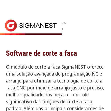
Página inicial
> Por que a SigmaNEST? >
Tipos de máquinas suportados
> Faca
Faca
ENTRE EM CONTATO COM O SETOR DE VENDAS
O módulo SigmaNEST Knife Cutting oferece uma solu
Software de corte a faca
O módulo de corte a faca SigmaNEST oferece
uma solução avançada de programação NC e
arranjo para otimizar a tecnologia de corte a
faca CNC por meio de arranjo justo e preciso,
melhor qualidade das peças e controle
significativo das funções de corte a faca
padrão. Além das principais considerações de