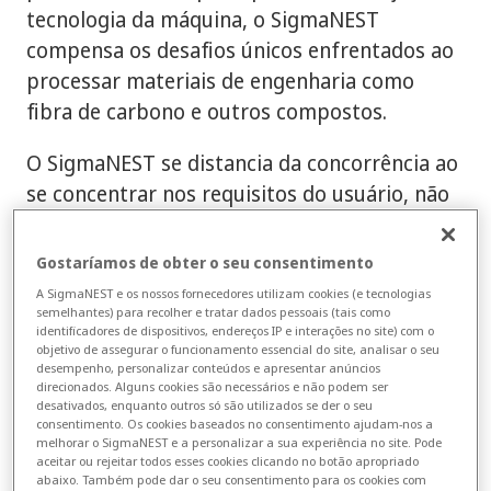
tecnologia da máquina, o SigmaNEST
compensa os desafios únicos enfrentados ao
processar materiais de engenharia como
fibra de carbono e outros compostos.
O SigmaNEST se distancia da concorrência ao
se concentrar nos requisitos do usuário, não
apenas do ponto de vista da programação de
peças, mas de como um pedido envolve toda
Gostaríamos de obter o seu consentimento
a fábrica. Isso significa revolucionar a
A SigmaNEST e os nossos fornecedores utilizam cookies (e tecnologias
interface de cotação, fornecer recursos
semelhantes) para recolher e tratar dados pessoais (tais como
identificadores de dispositivos, endereços IP e interações no site) com o
sólidos de gerenciamento de estoques e
objetivo de assegurar o funcionamento essencial do site, analisar o seu
desempenho, personalizar conteúdos e apresentar anúncios
pedidos com sistemas MRP/ERP e
direcionados. Alguns cookies são necessários e não podem ser
compreender totalmente as operações da
desativados, enquanto outros só são utilizados se der o seu
consentimento. Os cookies baseados no consentimento ajudam-nos a
fábrica, desde o agendamento, a
melhorar o SigmaNEST e a personalizar a sua experiência no site. Pode
aceitar ou rejeitar todos esses cookies clicando no botão apropriado
programação e a entrega. Possuir esses
abaixo. Também pode dar o seu consentimento para os cookies com