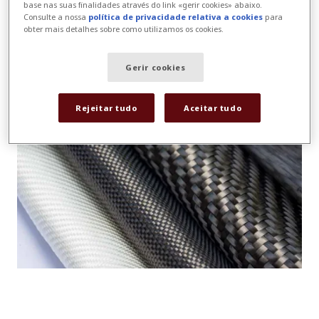
dados é o primeiro passo, e a SigmaNEST
base nas suas finalidades através do link «gerir cookies» abaixo.
Consulte a nossa
política de privacidade relativa a cookies
para
está abrindo caminho para o feedback das
obter mais detalhes sobre como utilizamos os cookies.
operações, a previsão inteligente e os
controles automatizados.
Gerir cookies
Rejeitar tudo
Aceitar tudo