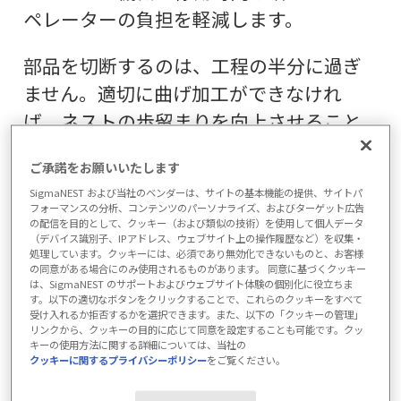
ペレーターの負担を軽減します。
部品を切断するのは、工程の半分に過ぎ
ません。適切に曲げ加工ができなけれ
ば、ネストの歩留まりを向上させること
にはつながらないのです。SigmaBEND
ご承諾をお願いいたします
は、部品曲げ加工の推測作業を省くよう
SigmaNEST および当社のベンダーは、サイトの基本機能の提供、サイトパ
に特別に設計されています。
フォーマンスの分析、コンテンツのパーソナライズ、およびターゲット広告
の配信を目的として、クッキー（および類似の技術）を使用して個人データ
（デバイス識別子、IPアドレス、ウェブサイト上の操作履歴など）を収集・
機器の稼働率を最大50%増大
処理しています。クッキーには、必須であり無効化できないものと、お客様
の同意がある場合にのみ使用されるものがあります。 同意に基づくクッキー
曲げ加工する部品に費やす処理時間
は、SigmaNEST のサポートおよびウェブサイト体験の個別化に役立ちま
す。以下の適切なボタンをクリックすることで、これらのクッキーをすべて
全体を短縮
受け入れるか拒否するかを選択できます。また、以下の「クッキーの管理」
価格設定の前に見積もりを検証
リンクから、クッキーの目的に応じて同意を設定することも可能です。クッ
キーの使用方法に関する詳細については、当社の
ツールの適用による精度の高いK係
クッキーに関するプライバシーポリシー
をご覧ください。
数、平面パターン