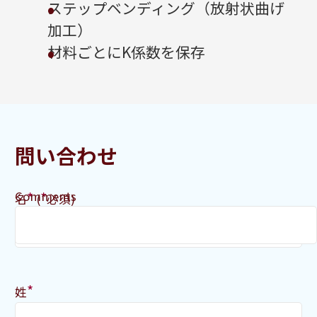
ステップベンディング（放射状曲げ
加工）
材料ごとにK係数を保存
問い合わせ
Comments
*
*
名
(
必須)
*
姓