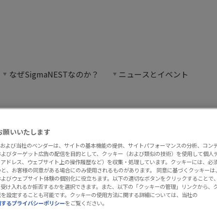
フトウェア活用の最新動向
なぜSigmaNESTなのか？
ニュースとイベント
けるソフトウェア活用の最新動向」では、製造業
造業におけるソフトウェア活用の最
お願いいたします
EST および当社のベンダーは、サイトの基本機能の提供、サイトパフォーマンスの分析、コン
化）、統合、AIの課題にどのように適
およびターゲット広告の配信を目的として、クッキー（および類似の技術）を使用して個人
IPアドレス、ウェブサイト上の操作履歴など）を収集・処理しています。クッキーには、必
同で執筆したサンドビックのホワイトペー
と、お客様の同意がある場合にのみ使用されるものがあります。 同意に基づくクッキーは、Si
およびウェブサイト体験の個別化に役立ちます。以下の適切なボタンをクリックすることで
活用の最新動向」は、ソフトウェアソリ
て受け入れるか拒否するかを選択できます。また、以下の「クッキーの管理」リンクから、
意を設定することも可能です。クッキーの使用方法に関する詳細については、当社の
ように形成しているかを詳しく解説して
関するプライバシーポリシー
をご覧ください。