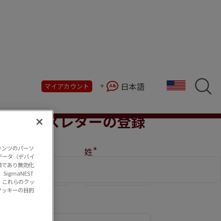
日本語
マイアカウント
が自動化、統合、AIを活用して、熟練労働者
ニュースレターの登録
Comments
*
*
*
テンツのパーソ
名
(
必須)
姓
データ（デバイ
須であり無効化
gmaNEST
、これらのクッ
クッキーの目的
*
メール