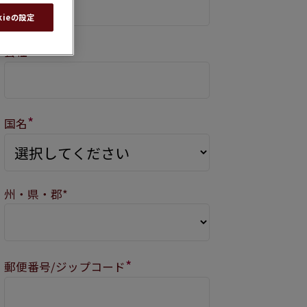
kieの設定
*
会社
*
国名
州・県・郡*
*
郵便番号/ジップコード