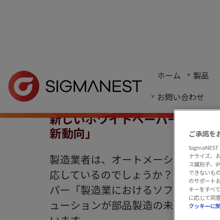
ホーム
> ニュースとイベント >
ニュース
> 製造業におけるソ
ホーム
製品
サンドビックのホワイトペーパー「製造業にお
お問い合わせ
新しいホワイトペーパー：「製
新動向」
ご承諾を
SigmaN
製造業者は、オートメーション（自動
ナライズ、
ス識別子、
応しているのでしょうか？EYと共
できないもの
のサポート
パー「製造業におけるソフトウェア
キーをすべ
に応じて同
ューションが部品製造の未来をどの
クッキーに
います。