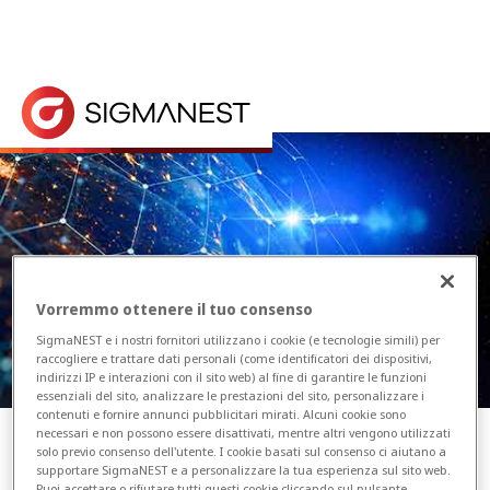
Home
> Eventi di formazione
Visualizza l'elenco dei prossimi corsi di formazione.
Eventi di formazione
Vorremmo ottenere il tuo consenso
SigmaNEST e i nostri fornitori utilizzano i cookie (e tecnologie simili) per
raccogliere e trattare dati personali (come identificatori dei dispositivi,
indirizzi IP e interazioni con il sito web) al fine di garantire le funzioni
essenziali del sito, analizzare le prestazioni del sito, personalizzare i
contenuti e fornire annunci pubblicitari mirati. Alcuni cookie sono
necessari e non possono essere disattivati, mentre altri vengono utilizzati
solo previo consenso dell'utente. I cookie basati sul consenso ci aiutano a
Categoria
supportare SigmaNEST e a personalizzare la tua esperienza sul sito web.
Puoi accettare o rifiutare tutti questi cookie cliccando sul pulsante