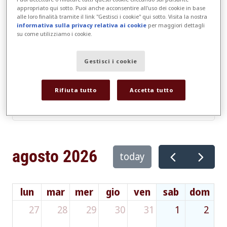
appropriato qui sotto. Puoi anche acconsentire all'uso dei cookie in base
alle loro finalità tramite il link "Gestisci i cookie" qui sotto. Visita la nostra
informativa sulla privacy relativa ai cookie
per maggiori dettagli
su come utilizziamo i cookie.
Format
Gestisci i cookie
Sede
Rifiuta tutto
Accetta tutto
agosto 2026
today
lun
mar
mer
gio
ven
sab
dom
27
28
29
30
31
1
2