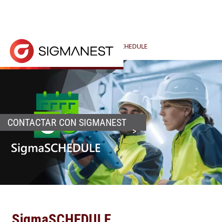
Inicio
> Productos >
Taller
>
SigmaSCHEDULE
SigmaSCHEDULE aporta una verdadera programación d
CONTACTAR CON SIGMANEST
SigmaSCHEDULE