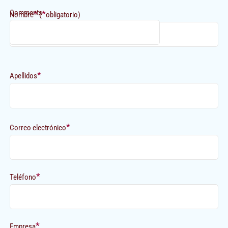
Comments
*
*
Nombre
(
obligatorio)
*
Apellidos
*
Correo electrónico
*
Teléfono
*
Empresa