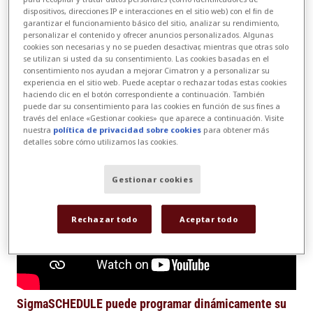
dispositivos, direcciones IP e interacciones en el sitio web) con el fin de
reprogramar completamente todas las
garantizar el funcionamiento básico del sitio, analizar su rendimiento,
operaciones en cualquier momento del día en
personalizar el contenido y ofrecer anuncios personalizados. Algunas
cookies son necesarias y no se pueden desactivar, mientras que otras solo
función de la capacidad de producción actual,
se utilizan si usted da su consentimiento. Las cookies basadas en el
consentimiento nos ayudan a mejorar Cimatron y a personalizar su
la prioridad del trabajo y el trabajo que debe
experiencia en el sitio web. Puede aceptar o rechazar todas estas cookies
completarse.
haciendo clic en el botón correspondiente a continuación. También
puede dar su consentimiento para las cookies en función de sus fines a
través del enlace «Gestionar cookies» que aparece a continuación. Visite
nuestra
política de privacidad sobre cookies
para obtener más
detalles sobre cómo utilizamos las cookies.
Gestionar cookies
Rechazar todo
Aceptar todo
SigmaSCHEDULE puede programar dinámicamente su