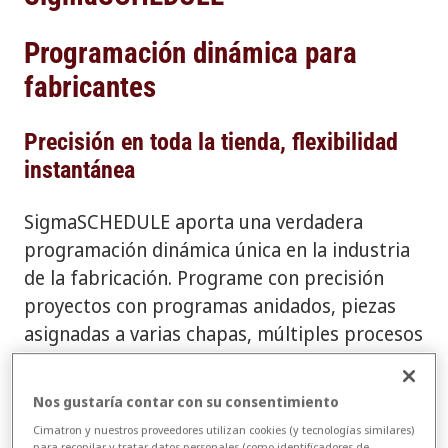
Programación dinámica para
fabricantes
Precisión en toda la tienda, flexibilidad
instantánea
SigmaSCHEDULE aporta una verdadera
programación dinámica única en la industria
de la fabricación. Programe con precisión
proyectos con programas anidados, piezas
asignadas a varias chapas, múltiples procesos
de corte y operaciones secundarias como
plegado y soldadura. El software puede
Nos gustaría contar con su consentimiento
configurarse para las necesidades específicas
Cimatron y nuestros proveedores utilizan cookies (y tecnologías similares)
de su empresa, pero también puede
para recopilar y tratar datos personales (como identificadores de