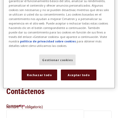
garantizar el funcionamiento básico del sitio, analizar su rendimiento,
Polo Industrial, lote 3, Quadra A
personalizar el contenido y ofrecer anuncios personalizados. Algunas
cookies son necesarias y no se pueden desactivar, mientras que otras solo
Medeiros - Jundiaí / SP
se utilizan si usted da su consentimiento. Las cookies basadas en el
CEP: 13212 - 240
consentimiento nos ayudan a mejorar Cimatron y a personalizar su
experiencia en el sitio web. Puede aceptar o rechazar todas estas cookies
Brasil
haciendo clic en el botón correspondiente a continuación. También
puede dar su consentimiento para las cookies en función de sus fines a
través del enlace «Gestionar cookies» que aparece a continuación. Visite
Email:
vasb@fvtznarfg.pbz
nuestra
política de privacidad sobre cookies
para obtener más
Para asistencia inmediata, visite la
detalles sobre cómo utilizamos las cookies.
página de ayuda
.
Gestionar cookies
Consultas de Prensa:
znexrgvat@pnzoevb.pbz
Rechazar todo
Aceptar todo
Contáctenos
Comments
*
*
Nombre
(
obligatorio)