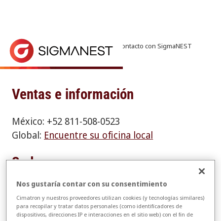
Inicio
> Contáctenos > Póngase en contacto con SigmaNEST
Contactar con SigmaNEST
Póngase en contacto con SigmaNEST. Encuentre la d
Ventas e información
México: +52 811-508-0523
Global:
Encuentre su oficina local
Sede
Nos gustaría contar con su consentimiento
SigmaTEK Systems Brasil Ltda.
Cimatron y nuestros proveedores utilizan cookies (y tecnologías similares)
Rodovia Dom Gabriel Paulino Bueno Couto,
para recopilar y tratar datos personales (como identificadores de
s/n, km 67,7 a 68,22
dispositivos, direcciones IP e interacciones en el sitio web) con el fin de