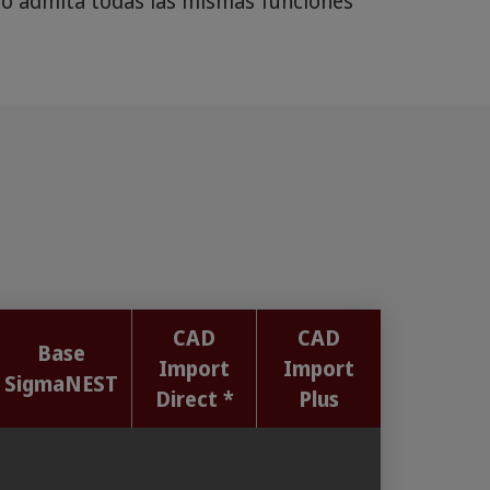
 no admita todas las mismas funciones
CAD
CAD
Base
Import
Import
SigmaNEST
Direct
*
Plus