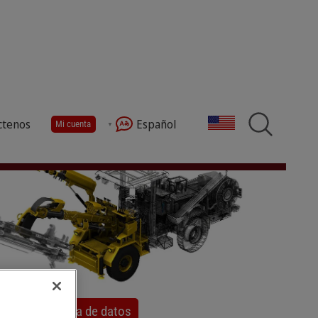
ctenos
Español
Mi cuenta
hivos CAD 2D y 3D, así como archivos PDF vectoriales
escargar la hoja de datos