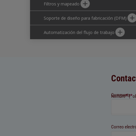
Filtros y mapeado
Soporte de diseño para fabricación (DFM)
Automatización del flujo de trabajo
Contac
Comments
*
*
Nombre
(
o
Correo electr