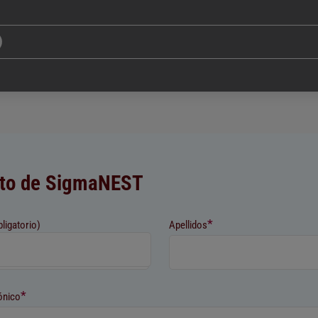
to de SigmaNEST
*
bligatorio)
Apellidos
*
ónico