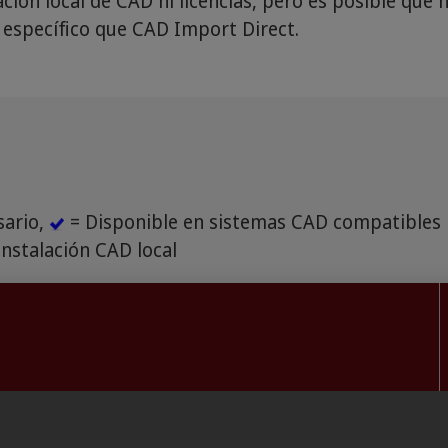
ción local de CAD ni licencias, pero es posible que
específico que CAD Import Direct.
sario,
= Disponible en sistemas CAD compatibles
nstalación CAD local