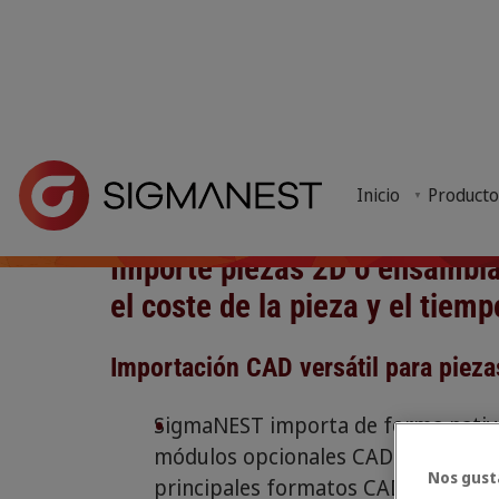
Integración 
Inicio
> ¿Por qué SigmaNEST? > Integración CAD
CONTACTO SIGMANEST
Inicio
Producto
El software SigmaNEST ofrece integración CAD que pe
Importe piezas 2D o ensambla
el coste de la pieza y el tiemp
Importación CAD versátil para pieza
SigmaNEST importa de forma nativa
módulos opcionales CAD Import Dire
Nos gust
principales formatos CAD 3D, así c