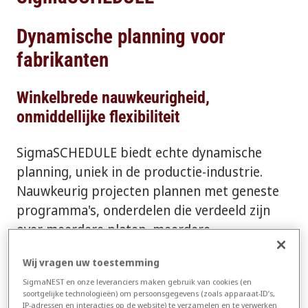
Dynamische planning voor
fabrikanten
Winkelbrede nauwkeurigheid,
onmiddellijke flexibiliteit
SigmaSCHEDULE biedt echte dynamische
planning, uniek in de productie-industrie.
Nauwkeurig projecten plannen met geneste
programma's, onderdelen die verdeeld zijn
over meerdere platen, meerdere
snijprocessen en secundaire bewerkingen
Wij vragen uw toestemming
zoals buigen en lassen. De software kan
SigmaNEST en onze leveranciers maken gebruik van cookies (en
worden geconfigureerd voor uw specifieke
soortgelijke technologieën) om persoonsgegevens (zoals apparaat-ID’s,
bedrijfsbehoeften, maar kan ook de volledige
IP-adressen en interacties op de website) te verzamelen en te verwerken