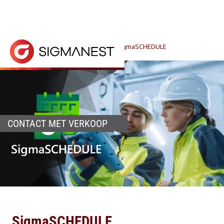
Home
> Producten >
Shop Floor
>
SigmaSCHEDULE
SigmaSCHEDULE biedt echte dynamische planning, u
CONTACT MET VERKOOP
SigmaSCHEDULE