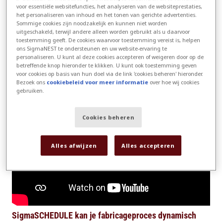
voor essentiële websitefuncties, het analyseren van de websiteprestaties,
bewerking op elk moment van de dag volledig
het personaliseren van inhoud en het tonen van gerichte advertenties.
Sommige cookies zijn noodzakelijk en kunnen niet worden
opnieuw plannen op basis van de huidige
uitgeschakeld, terwijl andere alleen worden gebruikt als u daarvoor
productiecapaciteit, de prioriteit van de
toestemming geeft. De cookies waarvoor toestemming vereist is, helpen
ons SigmaNEST te ondersteunen en uw website-ervaring te
opdracht en het werk dat moet worden
personaliseren. U kunt al deze cookies accepteren of weigeren door op de
voltooid.
betreffende knop hieronder te klikken. U kunt ook toestemming geven
voor cookies op basis van hun doel via de link 'cookies beheren' hieronder.
Bezoek ons
cookiebeleid voor meer informatie
over hoe wij cookies
gebruiken.
Cookies beheren
Alles afwijzen
Alles accepteren
SigmaSCHEDULE kan je fabricageproces dynamisch