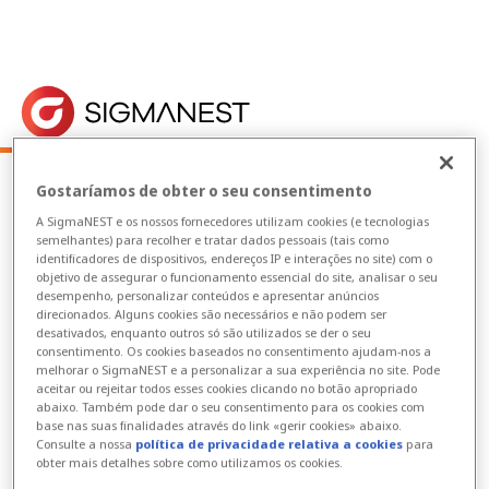
Home
> Preferências de contato
Gostaríamos de obter o seu consentimento
Preferências de contato
A SigmaNEST e os nossos fornecedores utilizam cookies (e tecnologias
semelhantes) para recolher e tratar dados pessoais (tais como
identificadores de dispositivos, endereços IP e interações no site) com o
*
*
Endereço de e-mail
(
necessário)
objetivo de assegurar o funcionamento essencial do site, analisar o seu
desempenho, personalizar conteúdos e apresentar anúncios
direcionados. Alguns cookies são necessários e não podem ser
desativados, enquanto outros só são utilizados se der o seu
consentimento. Os cookies baseados no consentimento ajudam-nos a
melhorar o SigmaNEST e a personalizar a sua experiência no site. Pode
*
País
aceitar ou rejeitar todos esses cookies clicando no botão apropriado
abaixo. Também pode dar o seu consentimento para os cookies com
base nas suas finalidades através do link «gerir cookies» abaixo.
Consulte a nossa
política de privacidade relativa a cookies
para
obter mais detalhes sobre como utilizamos os cookies.
Subdivisão*