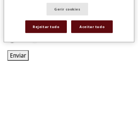
Gerir cookies
*
Rejeitar tudo
Aceitar tudo
Aceitar receber comunicações
Sim
Não
Enviar