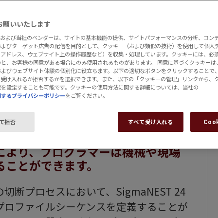
て機械への高品質なプログラム出力です。
お願いいたします
EST および当社のベンダーは、サイトの基本機能の提供、サイトパフォーマンスの分析、コン
およびターゲット広告の配信を目的として、クッキー（および類似の技術）を使用して個人
IPアドレス、ウェブサイト上の操作履歴など）を収集・処理しています。クッキーには、必
と、お客様の同意がある場合にのみ使用されるものがあります。 同意に基づくクッキーは、Si
およびウェブサイト体験の個別化に役立ちます。以下の適切なボタンをクリックすることで
て受け入れるか拒否するかを選択できます。また、以下の「クッキーの管理」リンクから、
意を設定することも可能です。クッキーの使用方法に関する詳細については、当社の
関するプライバシーポリシー
をご覧ください。
ル
て拒否
すべて受け入れる
Coo
により、プログラマーは機械や現場
ることができます。
プロセスにおいて、SigmaNEST 24
プロファイルシーケンスを定義することが