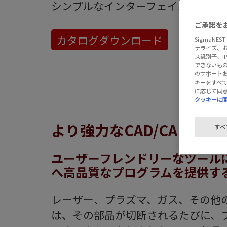
シンプルなインターフェイス、そし
ご承諾を
カタログダウンロード
SigmaN
ナライズ、
ス識別子、
できないもの
のサポート
キーをすべ
に応じて同
クッキーに
より強力なCAD/CAMツー
すべ
ユーザーフレンドリーなツール
へ高品質なプログラムを提供す
レーザー、プラズマ、ガス、その他の切断
は、その部品が切断されるたびに、