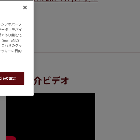
テンツのパーソ
データ（デバイ
須であり無効化
gmaNEST
、これらのクッ
クッキーの目的
製品紹介ビデオ
kieの設定