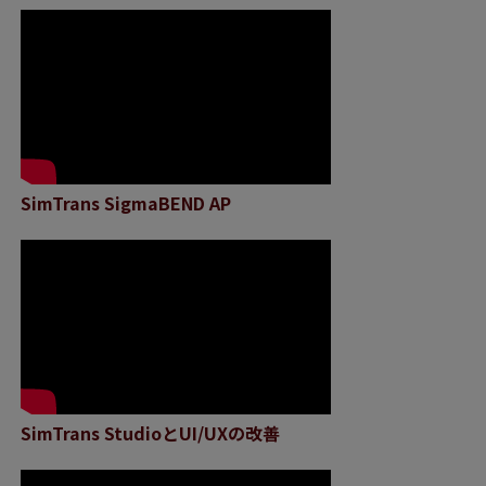
SimTrans SigmaBEND AP
SimTrans StudioとUI/UXの改善