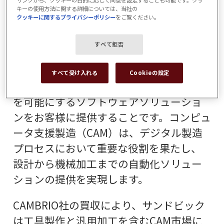
リンクから、クッキーの目的に応じて同意を設定することも可能です。クッ
キーの使用方法に関する詳細については、当社の
ックの社長兼CEOであるステファン・ウ
クッキーに関するプライバシーポリシー
をご覧ください。
ィディングは述べています。
すべて拒否
サンドビックの戦略的野心は、設計と計
画から準備、生産、検証に至るまで、部
すべて受け入れる
Cookieの設定
品製造のバリューチェーン全体の自動化
を可能にするソフトウェアソリューショ
ンをお客様に提供することです。コンピュ
ータ支援製造（CAM）は、デジタル製造
プロセスにおいて重要な役割を果たし、
設計から機械加工までの自動化ソリュー
ションの提供を実現します。
CAMBRIO社の買収により、サンドビック
は工具製作と汎用加工を含むCAM市場に