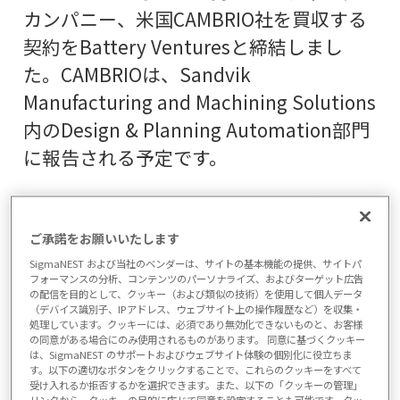
カンパニー、米国CAMBRIO社を買収する
契約をBattery Venturesと締結しまし
た。CAMBRIOは、Sandvik
Manufacturing and Machining Solutions
内のDesign & Planning Automation部門
に報告される予定です。
「これは、部品製造、工業計測、積層造
形ソリューションに近い工業用ソフトウ
ご承諾をお願いいたします
ェアに特に重点を置き、先進製造分野で
SigmaNEST および当社のベンダーは、サイトの基本機能の提供、サイトパ
フォーマンスの分析、コンテンツのパーソナライズ、およびターゲット広告
有機的および買収を通じて成長するとい
の配信を目的として、クッキー（および類似の技術）を使用して個人データ
う当社の戦略的焦点と一致するものであ
（デバイス識別子、IPアドレス、ウェブサイト上の操作履歴など）を収集・
処理しています。クッキーには、必須であり無効化できないものと、お客様
る。CAMBRIOは、製造業のバリューチェ
の同意がある場合にのみ使用されるものがあります。 同意に基づくクッキー
は、SigmaNEST のサポートおよびウェブサイト体験の個別化に役立ちま
ーン全体をカバーする、より広範な顧客
す。以下の適切なボタンをクリックすることで、これらのクッキーをすべて
受け入れるか拒否するかを選択できます。また、以下の「クッキーの管理」
サービスを可能にします」と、サンドビ