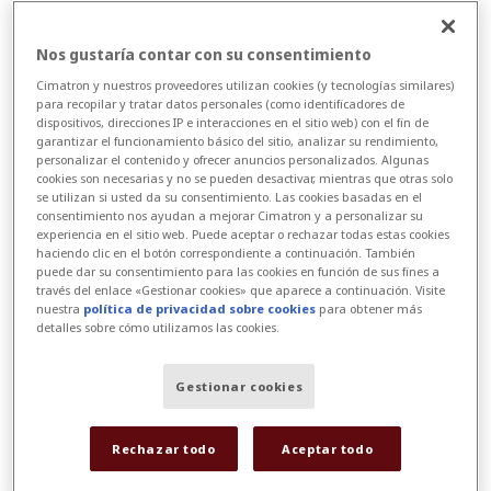
permite importar fácilmente desde una
base de clientes diversa.
Nos gustaría contar con su consentimiento
El Nesting sofisticado y el CNC ofrecen
Cimatron y nuestros proveedores utilizan cookies (y tecnologías similares)
una amplia gama de tecnologías de corte.
para recopilar y tratar datos personales (como identificadores de
dispositivos, direcciones IP e interacciones en el sitio web) con el fin de
La integración de presupuestos,
garantizar el funcionamiento básico del sitio, analizar su rendimiento,
personalizar el contenido y ofrecer anuncios personalizados. Algunas
programación, seguimiento de trabajos,
cookies son necesarias y no se pueden desactivar, mientras que otras solo
inventario y control de retales es ideal
se utilizan si usted da su consentimiento. Las cookies basadas en el
consentimiento nos ayudan a mejorar Cimatron y a personalizar su
para las necesidades de coordinación de
experiencia en el sitio web. Puede aceptar o rechazar todas estas cookies
los centros de servicio.
haciendo clic en el botón correspondiente a continuación. También
puede dar su consentimiento para las cookies en función de sus fines a
Los servicios de automatización
través del enlace «Gestionar cookies» que aparece a continuación. Visite
nuestra
política de privacidad sobre cookies
para obtener más
SigmaNEST ofrecen funciones
detalles sobre cómo utilizamos las cookies.
personalizadas como el anidamiento
justo a tiempo.
Gestionar cookies
El módulo Color Offload simplifica la
identificación de las piezas y permite
Rechazar todo
Aceptar todo
realizar órdenes de fabricación mixtas, lo