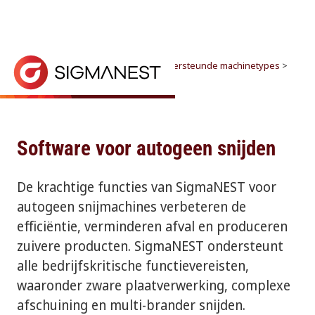
Home
> Waarom SigmaNEST? >
Ondersteunde machinetypes
>
Oxyfuel
Autogeensnijmachines
CONTACT MET VERKOOP
SigmaNEST biedt krachtige functies voor autogeens
Software voor autogeen snijden
De krachtige functies van SigmaNEST voor
autogeen snijmachines verbeteren de
efficiëntie, verminderen afval en produceren
zuivere producten. SigmaNEST ondersteunt
alle bedrijfskritische functievereisten,
waaronder zware plaatverwerking, complexe
afschuining en multi-brander snijden.