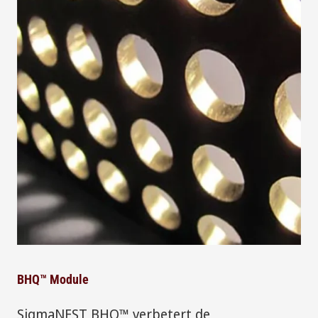
BHQ™ Module
SigmaNEST BHQ™ verbetert de