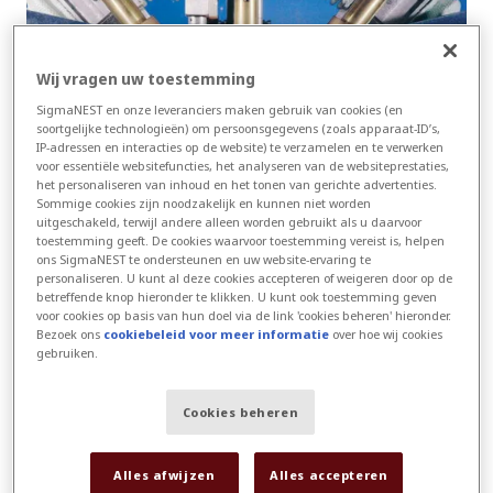
Wij vragen uw toestemming
SigmaNEST en onze leveranciers maken gebruik van cookies (en
soortgelijke technologieën) om persoonsgegevens (zoals apparaat-ID’s,
IP-adressen en interacties op de website) te verzamelen en te verwerken
voor essentiële websitefuncties, het analyseren van de websiteprestaties,
het personaliseren van inhoud en het tonen van gerichte advertenties.
Sommige cookies zijn noodzakelijk en kunnen niet worden
uitgeschakeld, terwijl andere alleen worden gebruikt als u daarvoor
toestemming geeft. De cookies waarvoor toestemming vereist is, helpen
Multi-brander nestingstrategieën
ons SigmaNEST te ondersteunen en uw website-ervaring te
personaliseren. U kunt al deze cookies accepteren of weigeren door op de
geoptimaliseerd voor automatische en
betreffende knop hieronder te klikken. U kunt ook toestemming geven
handmatige branderafstand
voor cookies op basis van hun doel via de link 'cookies beheren' hieronder.
Bezoek ons
cookiebeleid voor meer informatie
over hoe wij cookies
Bereik een aanzienlijke verlaging van
gebruiken.
doorboringen met ketting- en
brugsnijtechnologieën en verleng de
Cookies beheren
leversduur van de branderpunten
Voordoorboring in dikker materiaal om
Alles afwijzen
Alles accepteren