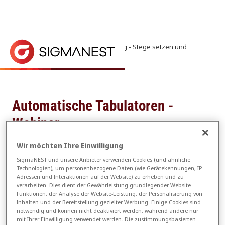
Startseite
> SigmaNEST Auto Tabbing - Stege setzen und
entfernen
Webinare
Das Anbringen der perfekten Stege (Tabs) an den r
Automatische Tabulatoren -
Webinar
Wir möchten Ihre Einwilligung
SigmaNEST und unsere Anbieter verwenden Cookies (und ähnliche
Newsletter-Anmeldung
Technologien), um personenbezogene Daten (wie Gerätekennungen, IP-
Adressen und Interaktionen auf der Website) zu erheben und zu
verarbeiten. Dies dient der Gewährleistung grundlegender Website-
Funktionen, der Analyse der Website-Leistung, der Personalisierung von
Comments
*
*
Vorname
(
Pflichtfeld)
Inhalten und der Bereitstellung gezielter Werbung. Einige Cookies sind
notwendig und können nicht deaktiviert werden, während andere nur
mit Ihrer Einwilligung verwendet werden. Die zustimmungsbasierten