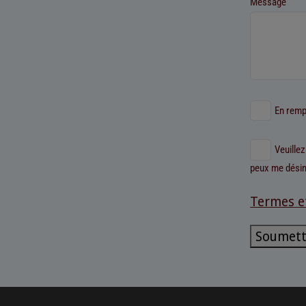
Message
En rempl
Veuille
peux me désin
Termes e
Soumett