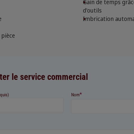
Gain de temps grâc
d'outils
e
Imbrication automat
 pièce
ter le service commercial
*
equis)
Nom