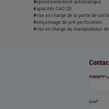
Repositionnement automatique
Capacités CAO 2D
Prise en charge de la porte de sorti
Poinçonnage de pré-perforation
Prise en charge du manipulateur de
Contac
Comments
*
*
Prénom
(
r
*
Email