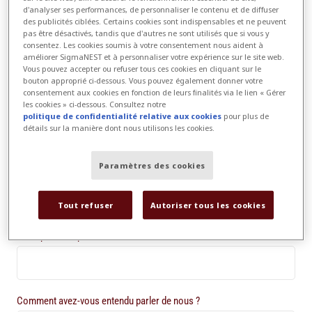
d'analyser ses performances, de personnaliser le contenu et de diffuser
des publicités ciblées. Certains cookies sont indispensables et ne peuvent
*
pas être désactivés, tandis que d'autres ne sont utilisés que si vous y
Société
consentez. Les cookies soumis à votre consentement nous aident à
améliorer SigmaNEST et à personnaliser votre expérience sur le site web.
Vous pouvez accepter ou refuser tous ces cookies en cliquant sur le
bouton approprié ci-dessous. Vous pouvez également donner votre
consentement aux cookies en fonction de leurs finalités via le lien « Gérer
*
Pays
les cookies » ci-dessous. Consultez notre
politique de confidentialité relative aux cookies
pour plus de
détails sur la manière dont nous utilisons les cookies.
Paramètres des cookies
État/Province/Comté*
Tout refuser
Autoriser tous les cookies
*
Code postal/Zip
Comment avez-vous entendu parler de nous ?