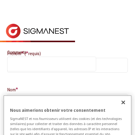
Accueil
> Inscription à la newsletter
Inscription à la newsletter
Inscrivez-vous à la lettre d'information SigmaNEST 
Comments
*
*
Prénom
(
requis)
*
Nom
Nous aimerions obtenir votre consentement
SigmaNEST et nos fournisseurs utilisent des cookies (et des technologies
*
Email
similaires) pour collecter et traiter des données à caractère personnel
(telles que les identifiants d'appareil, les adresses IP et les interactions
sur le site web) afin d'assurer le fonctionnement essentiel du site,